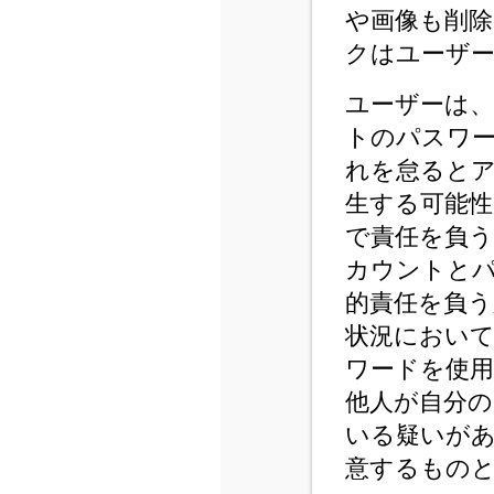
や画像も削
クはユーザ
ユーザーは
トのパスワ
れを怠ると
生する可能
で責任を負
カウントと
的責任を負
状況におい
ワードを使
他人が自分
いる疑いが
意するもの