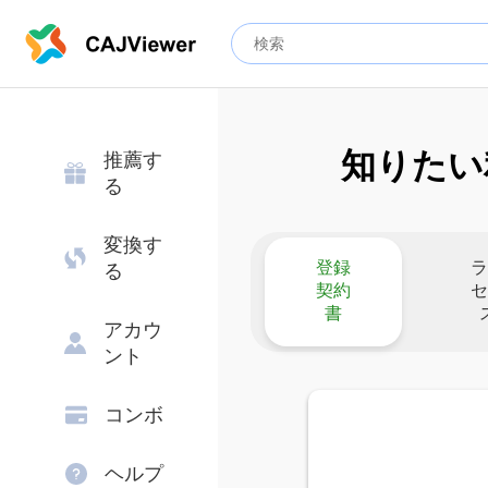
知りたい
推薦す
る
変換す
登録
ラ
る
契約
セ
書
アカウ
ント
コンボ
ヘルプ