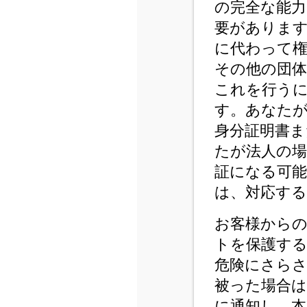
の完全な能力
要がありま
に代わって
その他の団
これを行う
す。あなた
身分証明書ま
たが法人の
証になる可
は、対応する
お客様から
トを保護す
危険にさら
被った場合は
に通知し、