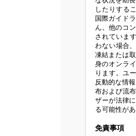
な状況を助長
したりする
国際ガイド
ん。他のコ
されていま
わない場合
凍結または
身のオンラ
ります。ユ
反動的な情報
布および流
ザーが法律
る可能性が
免責事項