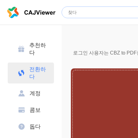
추천하
다
로그인 사용자는 CBZ to PD
전환하
다
계정
콤보
돕다